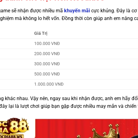
g game sẽ nhận được nhiều mã
khuyến mãi
cực khủng. Đây là cơ 
 nghiệm mà không lo hết vốn. Đồng thời còn giúp anh em nâng c
Giá Trị
100.000 VNĐ
200.000 VNĐ
300.000 VNĐ
500.000 VNĐ
1.000.000 VNĐ
g khác nhau. Vậy nên, ngay sau khi nhận được, anh em hãy đổi 
đây lại là lượt chơi giúp bạn gặp được nhiều may mắn và chiến