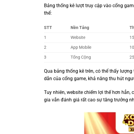
Bảng thống kê lượt truy cập vào cổng game
thể:
STT
Nền Tảng
T
1
Website
1
2
App Mobile
1
3
Tổng Cộng
2
Qua bảng thống kê trên, có thể thấy lượng
dẫn của cổng game, khả năng thu hút ngườ
Tuy nhiên, website chiếm lợi thế hơn hẳn, 
gia vẫn đánh giá rất cao sự tăng trưởng n