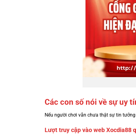
Các con số nói về sự uy t
Nếu người chơi vẫn chưa thật sự tin tưởng
Lượt truy cập vào web Xocdia88 