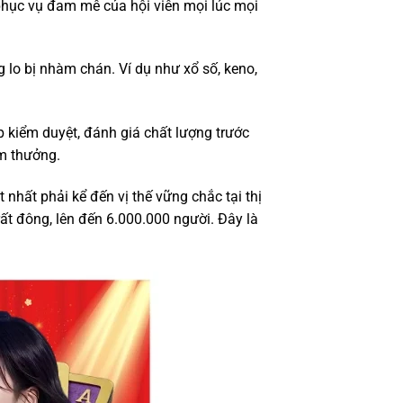
Để phục vụ đam mê của hội viên mọi lúc mọi
g lo bị nhàm chán. Ví dụ như xổ số, keno,
 kiểm duyệt, đánh giá chất lượng trước
ếm thưởng.
nhất phải kể đến vị thế vững chắc tại thị
ất đông, lên đến 6.000.000 người. Đây là