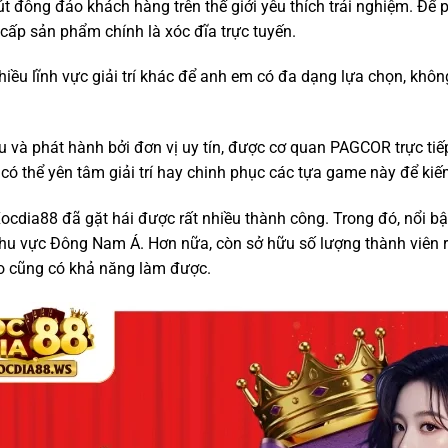
hu hút đông đảo khách hàng trên thế giới yêu thích trải nghiệm. 
 cấp sản phẩm chính là xóc đĩa trực tuyến.
nhiều lĩnh vực giải trí khác để anh em có đa dạng lựa chọn, khôn
à phát hành bởi đơn vị uy tín, được cơ quan PAGCOR trực tiếp
 có thể yên tâm giải trí hay chinh phục các tựa game này để ki
dia88 đã gặt hái được rất nhiều thành công. Trong đó, nổi bật 
khu vực Đông Nam Á. Hơn nữa, còn sở hữu số lượng thành viên r
ào cũng có khả năng làm được.