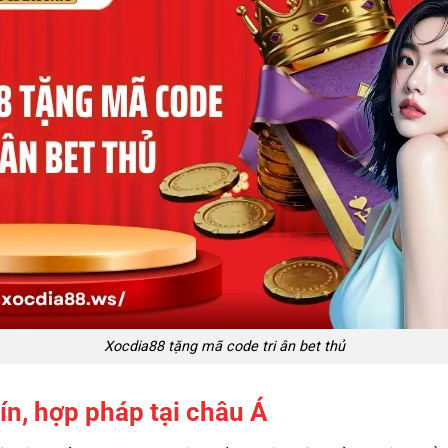
Xocdia88 tặng mã code tri ân bet thủ
n, hợp pháp tại châu Á