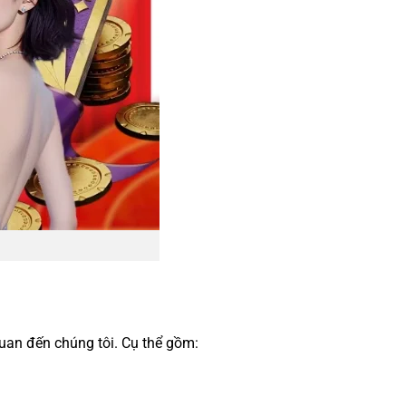
quan đến chúng tôi. Cụ thể gồm: