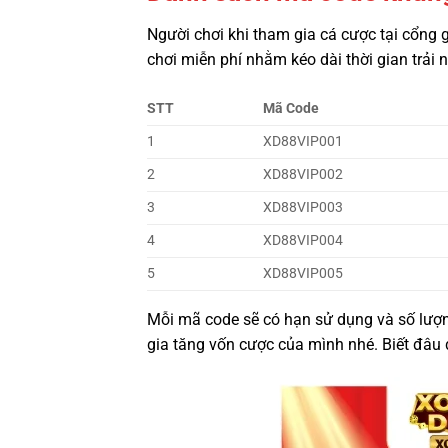
Người chơi khi tham gia cá cược tại cổn
chơi miễn phí nhằm kéo dài thời gian trải
STT
Mã Code
1
XD88VIP001
2
XD88VIP002
3
XD88VIP003
4
XD88VIP004
5
XD88VIP005
Mỗi mã code sẽ có hạn sử dụng và số lượn
gia tăng vốn cược của mình nhé. Biết đâu 