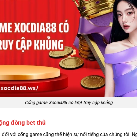
Cổng game Xocdia88 có lượt truy cập khủng
ộng đồng bet thủ
đối với cổng game cũng thể hiện sự nổi tiếng của chúng tôi. Ng