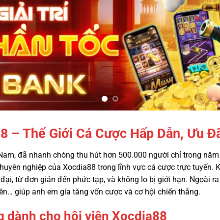
8 – Thế Giới Cá Cược Hấp Dẫn, Ưu Đ
Nam, đã nhanh chóng thu hút hơn 500.000 người chỉ trong năm 
huyên nghiệp của Xocdia88 trong lĩnh vực cá cược trực tuyến. K
 đại, từ đơn giản đến phức tạp, và không lo bị giới hạn. Ngoài 
ền… giúp anh em gia tăng vốn cược và cơ hội chiến thắng.
 dành cho hội viên Xocdia88